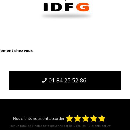
idement chez vous.
01 84 25 52 86
Nos clients nous ont accorder
sur un total de 5 notre note moyenne est de
5
étoiles, 10 clients ont votés