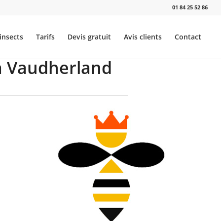
01 84 25 52 86
insects
Tarifs
Devis gratuit
Avis clients
Contact
 à Vaudherland