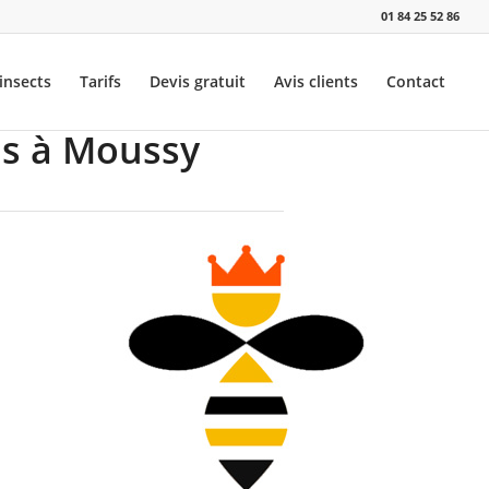
01 84 25 52 86
insects
Tarifs
Devis gratuit
Avis clients
Contact
ns à Moussy