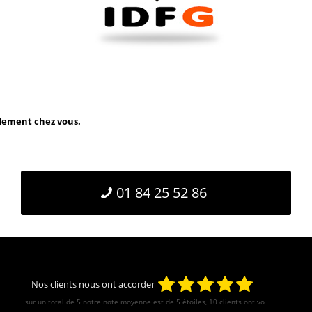
idement chez vous.
01 84 25 52 86
Nos clients nous ont accorder
sur un total de 5 notre note moyenne est de
5
étoiles, 10 clients ont votés