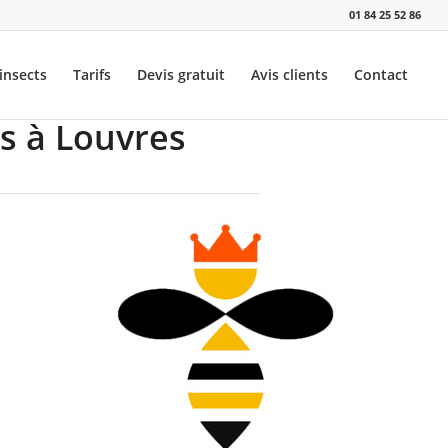
01 84 25 52 86
insects
Tarifs
Devis gratuit
Avis clients
Contact
ns à Louvres