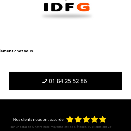
idement chez vous.
01 84 25 52 86
Nos clients nous ont accorder
sur un total de 5 notre note moyenne est de
5
étoiles, 10 clients ont votés