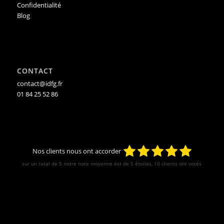
Confidentialité
Blog
CONTACT
contact@idfg.fr
01 84 25 52 86
Nos clients nous ont accorder
sur un total de 5 notre note moyenne est de
5
étoiles, 10 clients ont votés