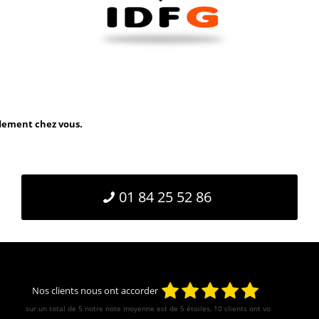
idement chez vous.
01 84 25 52 86
Nos clients nous ont accorder
sur un total de 5 notre note moyenne est de
5
étoiles, 10 clients ont votés