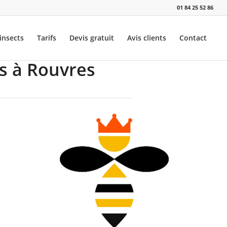
01 84 25 52 86
insects
Tarifs
Devis gratuit
Avis clients
Contact
ns à Rouvres