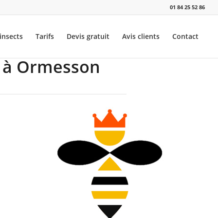
01 84 25 52 86
insects
Tarifs
Devis gratuit
Avis clients
Contact
s à Ormesson