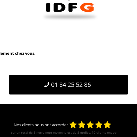
idement chez vous.
01 84 25 52 86
Nos clients nous ont accorder
sur un total de 5 notre note moyenne est de
5
étoiles, 10 clients ont votés