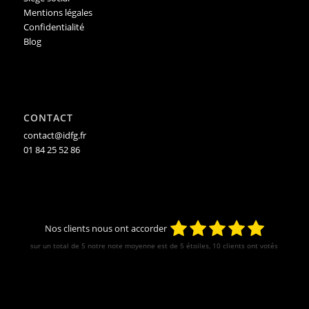
Mentions légales
Confidentialité
Blog
CONTACT
contact@idfg.fr
01 84 25 52 86
Nos clients nous ont accorder
sur un total de 5 notre note moyenne est de
5
étoiles, 10 clients ont votés