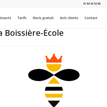
01 84 25 52 86
insects
Tarifs
Devis gratuit
Avis clients
Contact
a Boissière-École