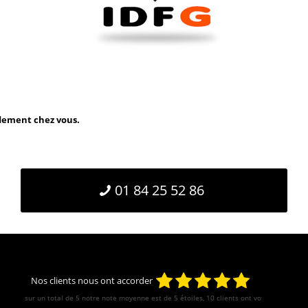
idement chez vous.
01 84 25 52 86
Nos clients nous ont accorder
sur un total de 5 notre note moyenne est de
5
étoiles, 10 clients ont votés