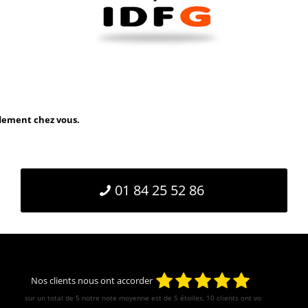
idement chez vous.
01 84 25 52 86
Nos clients nous ont accorder
sur un total de 5 notre note moyenne est de
5
étoiles, 10 clients ont votés