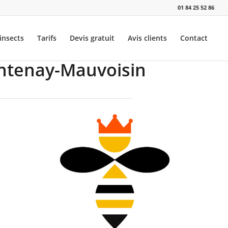
01 84 25 52 86
insects
Tarifs
Devis gratuit
Avis clients
Contact
ontenay-Mauvoisin