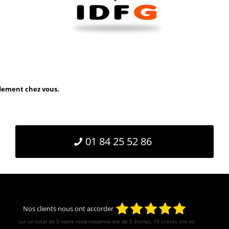
idement chez vous.
01 84 25 52 86
Nos clients nous ont accorder
sur un total de 5 notre note moyenne est de
5
étoiles, 10 clients ont votés