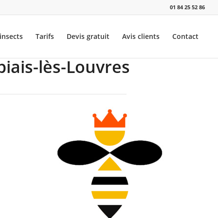
01 84 25 52 86
insects
Tarifs
Devis gratuit
Avis clients
Contact
piais-lès-Louvres