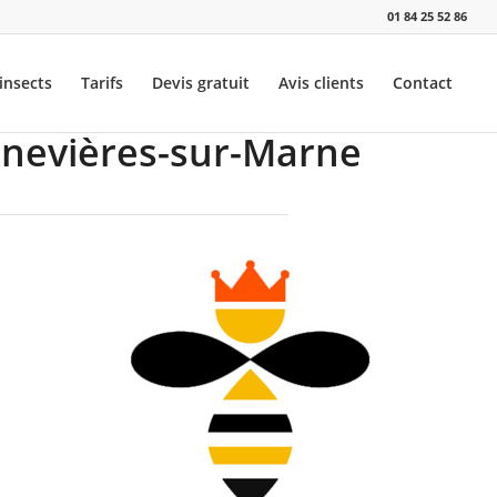
01 84 25 52 86
insects
Tarifs
Devis gratuit
Avis clients
Contact
nnevières-sur-Marne