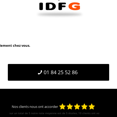
idement chez vous.
01 84 25 52 86
Nos clients nous ont accorder
sur un total de 5 notre note moyenne est de
5
étoiles, 10 clients ont votés