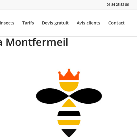
01 84 25 52 86
insects
Tarifs
Devis gratuit
Avis clients
Contact
 à Montfermeil