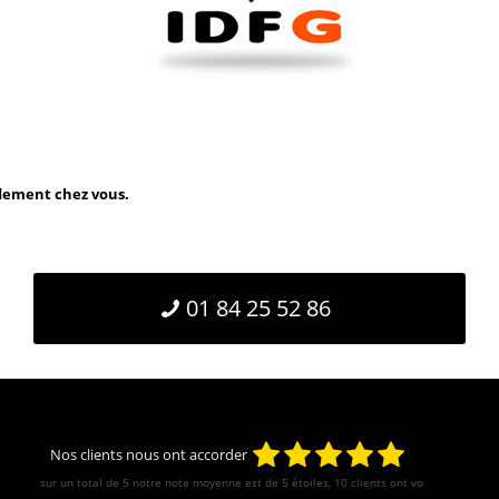
idement chez vous.
01 84 25 52 86
Nos clients nous ont accorder
sur un total de 5 notre note moyenne est de
5
étoiles, 10 clients ont votés