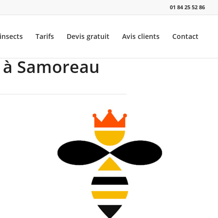
01 84 25 52 86
insects
Tarifs
Devis gratuit
Avis clients
Contact
s à Samoreau