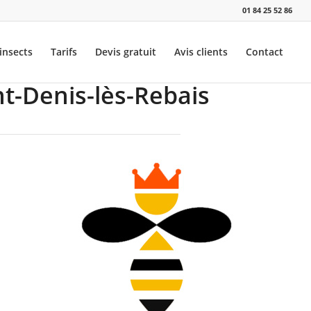
01 84 25 52 86
insects
Tarifs
Devis gratuit
Avis clients
Contact
nt-Denis-lès-Rebais