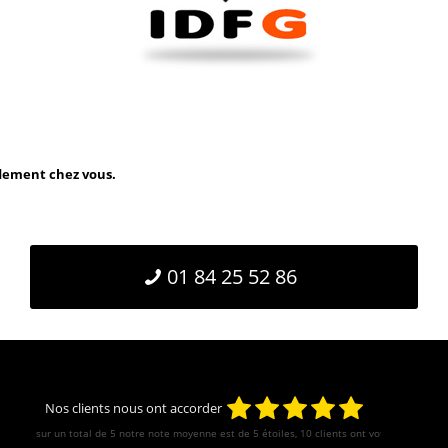
idement chez vous.
01 84 25 52 86
Nos clients nous ont accorder
sur un total de 5 notre note moyenne est de
5
étoiles, 10 clients ont votés