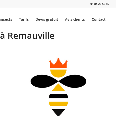
01 84 25 52 86
insects
Tarifs
Devis gratuit
Avis clients
Contact
 à Remauville