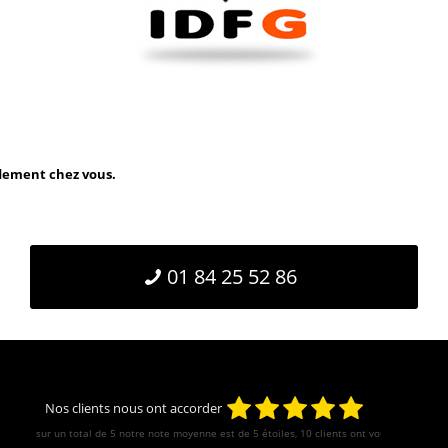
idement chez vous.
01 84 25 52 86
Nos clients nous ont accorder
sur un total de 5 notre note moyenne est de
5
étoiles, 10 clients ont votés