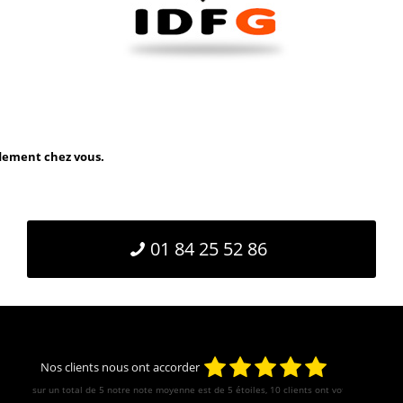
idement chez vous.
01 84 25 52 86
Nos clients nous ont accorder
sur un total de 5 notre note moyenne est de
5
étoiles, 10 clients ont votés