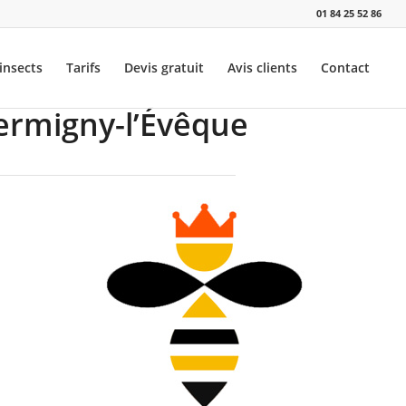
01 84 25 52 86
insects
Tarifs
Devis gratuit
Avis clients
Contact
Germigny-l’Évêque