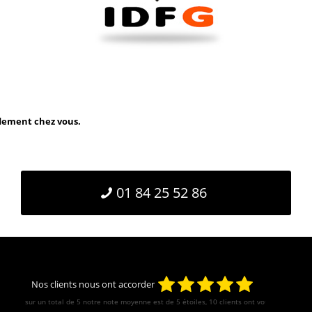
idement chez vous.
01 84 25 52 86
Nos clients nous ont accorder
sur un total de 5 notre note moyenne est de
5
étoiles, 10 clients ont votés