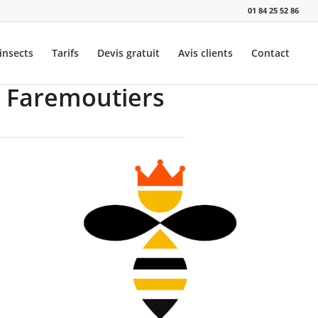
01 84 25 52 86
insects
Tarifs
Devis gratuit
Avis clients
Contact
à Faremoutiers