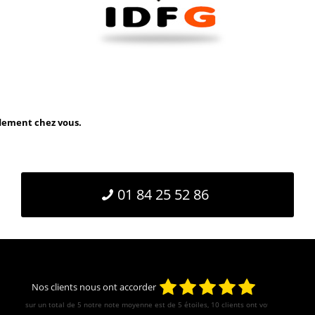
idement chez vous.
01 84 25 52 86
Nos clients nous ont accorder
sur un total de 5 notre note moyenne est de
5
étoiles, 10 clients ont votés