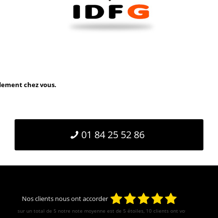
idement chez vous.
01 84 25 52 86
Nos clients nous ont accorder
sur un total de 5 notre note moyenne est de
5
étoiles, 10 clients ont votés