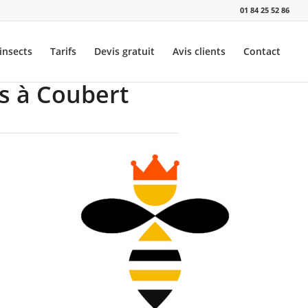
01 84 25 52 86
insects
Tarifs
Devis gratuit
Avis clients
Contact
ns à Coubert