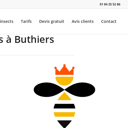
01 84 25 52 86
insects
Tarifs
Devis gratuit
Avis clients
Contact
s à Buthiers