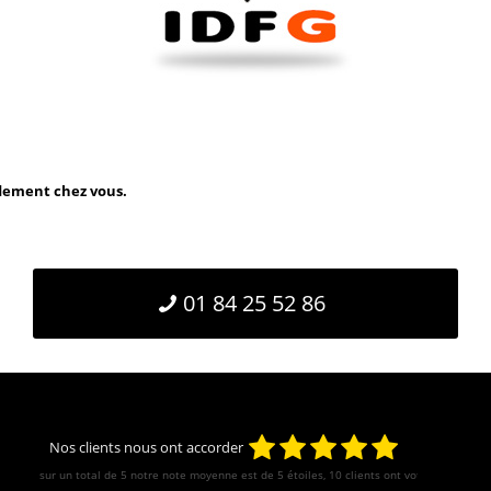
idement chez vous.
01 84 25 52 86
Nos clients nous ont accorder
sur un total de 5 notre note moyenne est de
5
étoiles, 10 clients ont votés