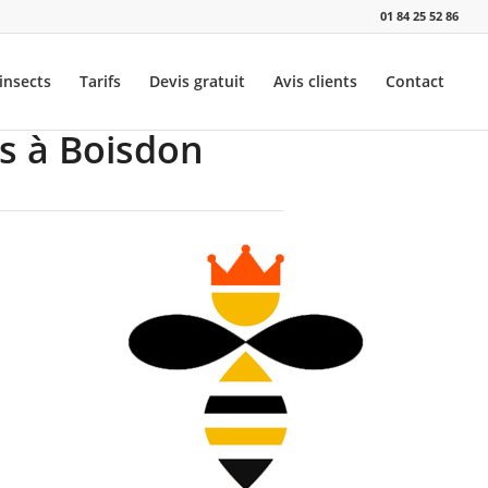
01 84 25 52 86
insects
Tarifs
Devis gratuit
Avis clients
Contact
ns à Boisdon