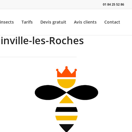
01 84 25 52 86
insects
Tarifs
Devis gratuit
Avis clients
Contact
inville-les-Roches