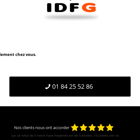
idement chez vous.
01 84 25 52 86
Nos clients nous ont accorder
sur un total de 5 notre note moyenne est de
5
étoiles, 10 clients ont votés