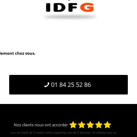
idement chez vous.
01 84 25 52 86
Nos clients nous ont accorder
sur un total de 5 notre note moyenne est de
5
étoiles, 10 clients ont votés