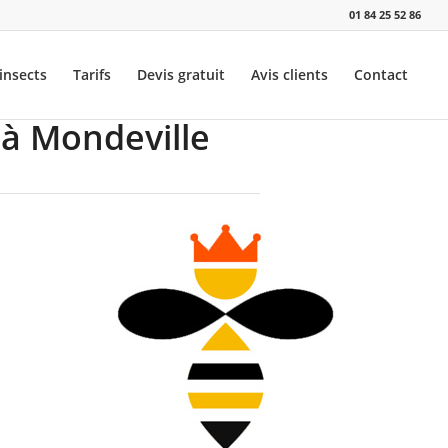
01 84 25 52 86
insects
Tarifs
Devis gratuit
Avis clients
Contact
 à Mondeville