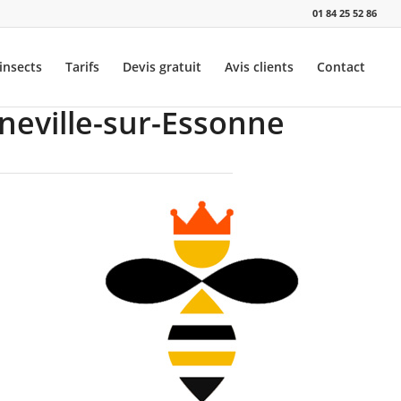
01 84 25 52 86
insects
Tarifs
Devis gratuit
Avis clients
Contact
gneville-sur-Essonne