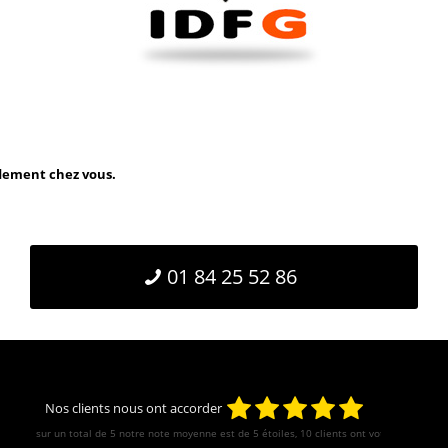
idement chez vous.
01 84 25 52 86
Nos clients nous ont accorder
sur un total de 5 notre note moyenne est de
5
étoiles, 10 clients ont votés