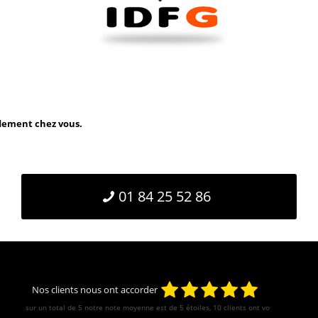
idement chez vous.
01 84 25 52 86
Nos clients nous ont accorder
sur un total de 5 notre note moyenne est de
5
étoiles, 10 clients ont votés