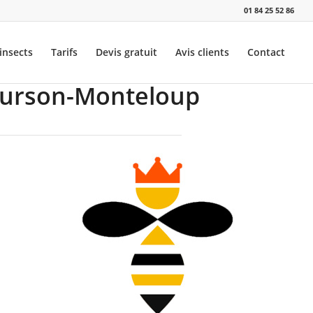
01 84 25 52 86
insects
Tarifs
Devis gratuit
Avis clients
Contact
Courson-Monteloup